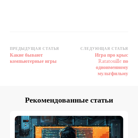
Навигация
ПРЕДЫДУЩАЯ СТАТЬЯ
СЛЕДУЮЩАЯ СТАТЬЯ
Какие бывают
Игра про крыс
по
компьютерные игры
Ratatouille по
записям
одноименному
мультфильму
Рекомендованные статьи